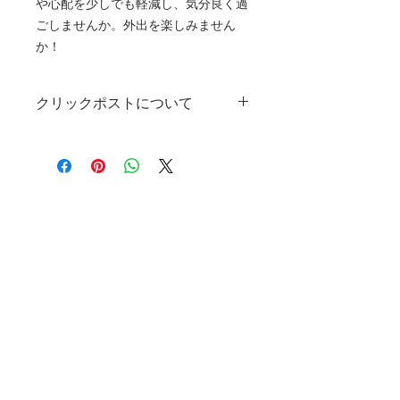
や心配を少しでも軽減し、気分良く過
ごしませんか。外出を楽しみません
か！
クリックポストについて
この商品は3点まで（組み合わせは自
由）クリックポスト1個口で配送可能
です。4個以上ご注文の際は、必要な
配送数に分けてご注文をお願いいたし
ます。