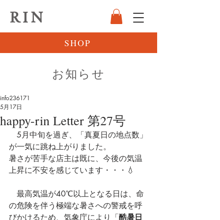
RIN
SHOP
お知らせ
info236171
5月17日
happy-rin Letter 第27号
　5月中旬を過ぎ、「真夏日の地点数」
が一気に跳ね上がりました。
暑さが苦手な店主は既に、今後の気温
上昇に不安を感じています・・・💧
　最高気温が40℃以上となる日は、命
の危険を伴う極端な暑さへの警戒を呼
びかけるため、気象庁により「
酷暑日