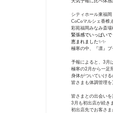
天気予報に比べ体感
シティホール東福岡（
CoCoマルシェ香
彩苑福岡みなみ斎場
緊張感でいっぱいで
恵まれました✨✨
極寒の中、『凛』ブ
予報によると、3月
極寒の2月から一足
身体がついていける
皆さまも体調管理を
皆さまとの出会いを
3月も初出店が続き
初出店先でお客さま