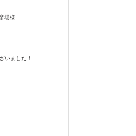
み斎場様
ざいました！
。