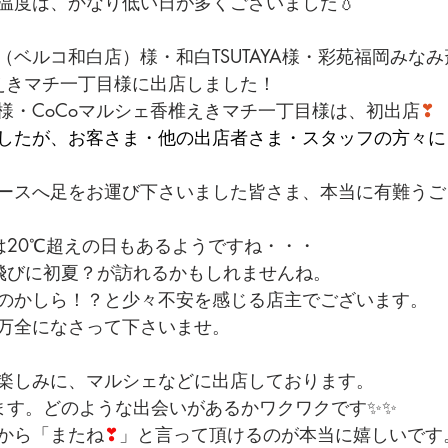
温度は、かなり低い日が多くございました💧
ベルコ和白店）様・和白TSUTAYA様・彩苑福岡みな
椎えきマチ一丁目様に出店しました！
様・CoCoマルシェ香椎えきマチ一丁目様は、初出店
❣
したが、お客さま・他の出店者さま・スタッフの方々に
ースへ足をお運び下さいました皆さま、本当に有難うご
は20℃超えの日もあるようですね・・・
飛びに初夏？が訪れるかもしれませんね。
のかしら！？と少々不安を感じる店主でございます。
万全になさって下さいませ。
楽しみに、マルシェなどに出店しております。
ます。どのような出会いがあるかワクワクです✨✨
から「またね
❣
」と言って頂けるのが本当に嬉しいです