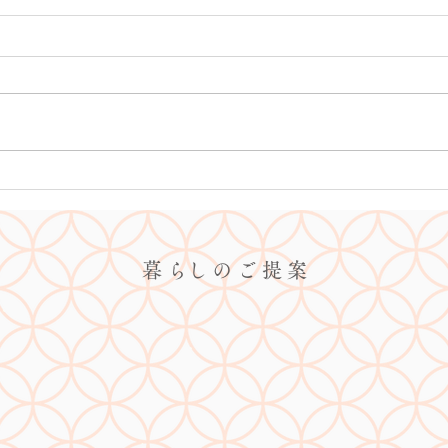
暮 らし の ご 提 案