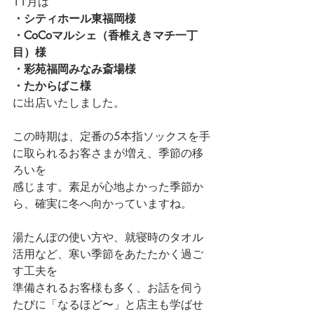
11月は
・シティホール東福岡様
・CoCoマルシェ（香椎えきマチ一丁
目）様
・彩苑福岡みなみ斎場様
・たからばこ様
に出店いたしました。
この時期は、定番の5本指ソックスを手
に取られるお客さまが増え、季節の移
ろいを
感じます。素足が心地よかった季節か
ら、確実に冬へ向かっていますね。
湯たんぽの使い方や、就寝時のタオル
活用など、寒い季節をあたたかく過ご
す工夫を
準備されるお客様も多く、お話を伺う
たびに「なるほど〜」と店主も学ばせ